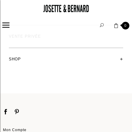
HOME
/
SHOP
CHAPEAUX
CANOTIER
VINTAGE
SCARF
CATÉGORIES
0
VENTE PRIVÉE
+
SHOP
Mon Compte